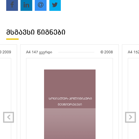
ᲛᲡᲒᲐᲕᲡᲘ ᲬᲘᲒᲜᲔᲑᲘ
© 2009
A4
147 გვერდი
© 2008
A4
15