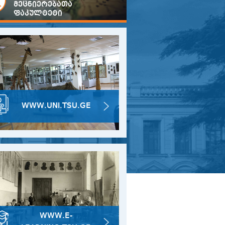
მეცნიერებათა
ფაკულტეტი
WWW.UNI.TSU.GE
WWW.E-