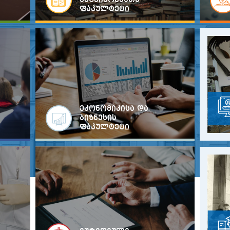
მეცნიერებათა
ფაკულტეტი
ეკონომიკისა და
ბიზნესის
ფაკულტეტი