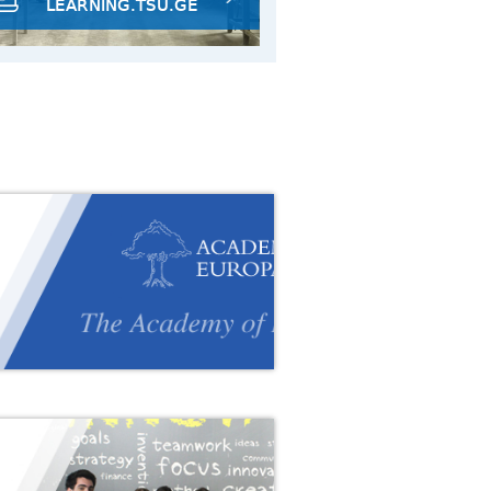
LEARNING.TSU.GE