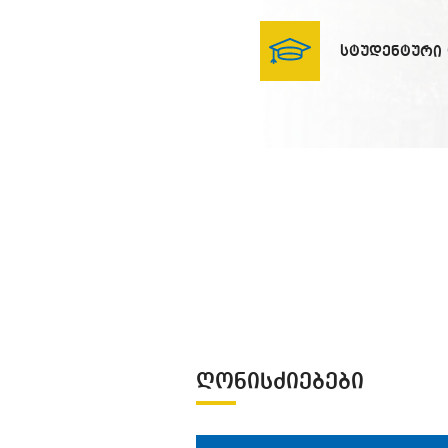
სტუდენტური
ᲡᲘᲐᲮᲚᲔᲔᲑᲘ
ᲦᲝᲜᲘᲡᲫᲘᲔᲑᲔᲑᲘ