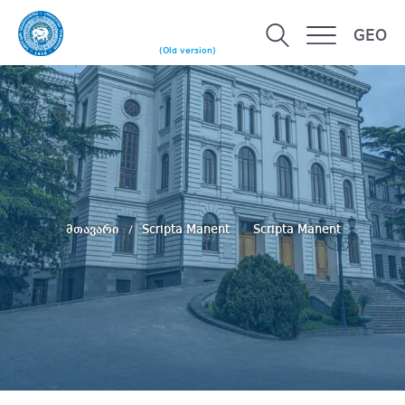
GEO
(Old version)
მთავარი
Scripta Manent
Scripta Manent