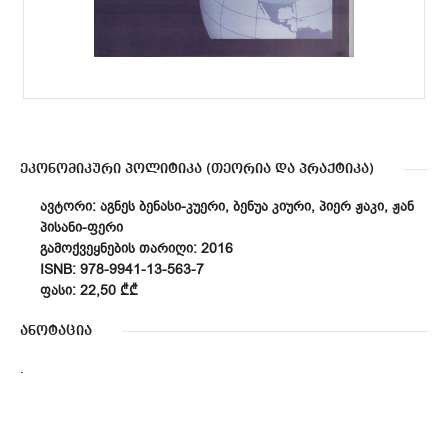
ეკონომიკური პოლიტიკა (თეორია და პრაქტიკა)
ᲐᲕᲢᲝᲠᲘ: ᲐᲒᲜᲔᲡ ᲑᲔᲜᲐᲡᲘ-ᲙᲣᲔᲠᲘ, ᲑᲔᲜᲣᲐ ᲙᲘᲣᲠᲘ, ᲞᲘᲔᲠ ᲟᲐᲙᲘ, ᲟᲐᲜ
ᲞᲘᲡᲐᲜᲘ-ᲤᲔᲠᲘ
ᲒᲐᲛᲝᲥᲕᲔᲧᲜᲔᲑᲘᲡ ᲗᲐᲠᲘᲦᲘ: 2016
ISNB: 978-9941-13-563-7
ᲤᲐᲡᲘ: 22,50 ₾₾
ანოტაცია
.