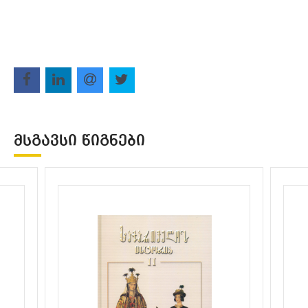
ᲛᲡᲒᲐᲕᲡᲘ ᲬᲘᲒᲜᲔᲑᲘ