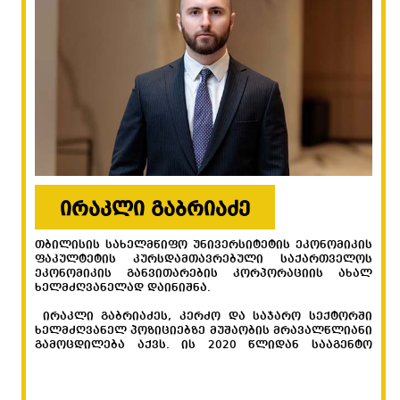
ირაკლი გაბრიაძე
თბილისის სახელმწიფო უნივერსიტეტის ეკონომიკის
ფაკულტეტის კურსდამთავრებული საქართველოს
ეკონომიკის განვითარების კორპორაციის ახალ
ხელმძღვანელად დაინიშნა.
„თ
ირაკლი გაბრიაძეს, კერძო და საჯარო სექტორში
სა
ხელმძღვანელ პოზიციებზე მუშაობის მრავალწლიანი
გა
გამოცდილება აქვს. ის 2020 წლიდან სააგენტო
ას
„აწარმოე საქართველოში“ გენერალური
პე
დირექტორის მოადგილის თანამდებობას იკავებდა.
მო
სო