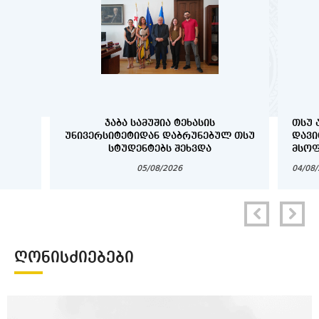
ᲯᲐᲑᲐ ᲡᲐᲛᲣᲨᲘᲐ ᲢᲔᲮᲐᲡᲘᲡ
ᲗᲡᲣ 
ᲣᲜᲘᲕᲔᲠᲡᲘᲢᲔᲢᲘᲓᲐᲜ ᲓᲐᲑᲠᲣᲜᲔᲑᲣᲚ ᲗᲡᲣ
ᲓᲐᲕᲘ
ᲡᲢᲣᲓᲔᲜᲢᲔᲑᲡ ᲨᲔᲮᲕᲓᲐ
ᲛᲡᲝᲤ
ᲔᲡ
05/08/2026
04/08
ᲦᲝᲜᲘᲡᲫᲘᲔᲑᲔᲑᲘ