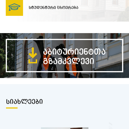
სტუდენტური ცხოვრება
აბიტურიენტთა
გზამკვლევი
ᲡᲘᲐᲮᲚᲔᲔᲑᲘ