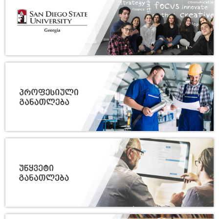
15/07
სტუდენტური მინისიმპოზიუმი
გამოყენებითი მათემატიკისა და
2026
ფიზიკის აქტუალურ საკითხებზე
14/07
UNIDROIT-ის წარმომადგენლების
საჯარო ლექცია თსუ-ში
2026