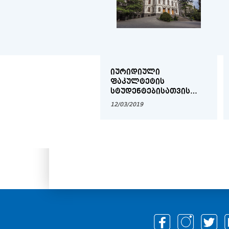
ᲘᲣᲠᲘᲓᲘᲣᲚᲘ
ᲤᲐᲙᲣᲚᲢᲔᲢᲘᲡ
ᲡᲢᲣᲓᲔᲜᲢᲔᲑᲘᲡᲐᲗᲕᲘᲡ
2018-2019 ᲡᲐᲡᲬᲐᲕᲚᲝ
12/03/2019
ᲬᲚᲘᲡ ᲡᲐᲡᲬᲐᲕᲚᲝ
ᲞᲠᲝᲪᲔᲡᲘᲡ ᲕᲐᲓᲔᲑᲘ