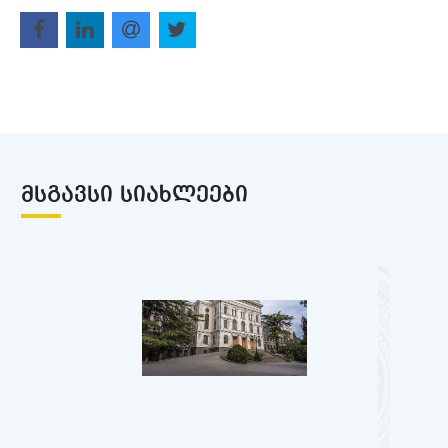
ᲛᲡᲒᲐᲕᲡᲘ ᲡᲘᲐᲮᲚᲔᲔᲑᲘ