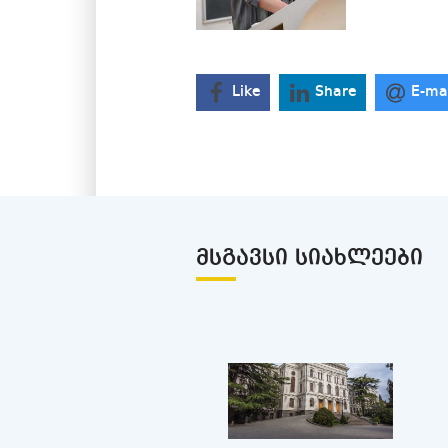
Like
Share
E-ma
ᲛᲡᲒᲐᲕᲡᲘ ᲡᲘᲐᲮᲚᲔᲔᲑᲘ