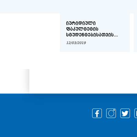
ᲘᲣᲠᲘᲓᲘᲣᲚᲘ
ᲤᲐᲙᲣᲚᲢᲔᲢᲘᲡ
ᲡᲢᲣᲓᲔᲜᲢᲔᲑᲘᲡᲐᲗᲕᲘᲡ
2018-2019 ᲡᲐᲡᲬᲐᲕᲚᲝ
12/03/2019
ᲬᲚᲘᲡ ᲡᲐᲡᲬᲐᲕᲚᲝ
ᲞᲠᲝᲪᲔᲡᲘᲡ ᲕᲐᲓᲔᲑᲘ