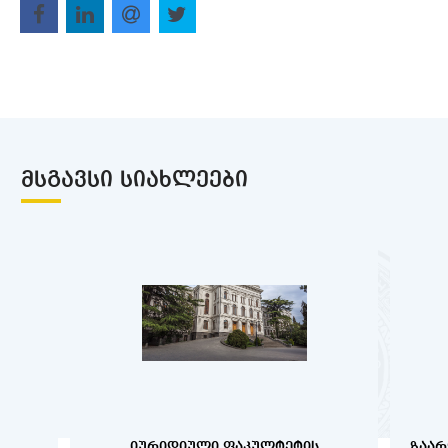
ᲛᲡᲒᲐᲕᲡᲘ ᲡᲘᲐᲮᲚᲔᲔᲑᲘ
ᲘᲣᲠᲘᲓᲘᲣᲚᲘ ᲤᲐᲙᲣᲚᲢᲔᲢᲘᲡ
ᲖᲐᲐᲠ