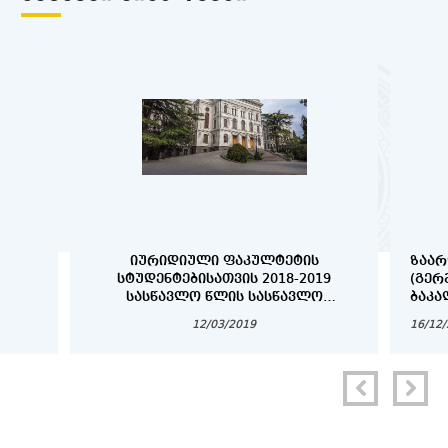
ᲘᲣᲠᲘᲓᲘᲣᲚᲘ ᲤᲐᲙᲣᲚᲢᲔᲢᲘᲡ
ᲖᲐᲐᲠ
ᲡᲢᲣᲓᲔᲜᲢᲔᲑᲘᲡᲐᲗᲕᲘᲡ 2018-2019
(ᲒᲔᲠ
ᲡᲐᲡᲬᲐᲕᲚᲝ ᲬᲚᲘᲡ ᲡᲐᲡᲬᲐᲕᲚᲝ
ᲑᲐᲙᲐ
ᲞᲠᲝᲪᲔᲡᲘᲡ ᲕᲐᲓᲔᲑᲘ
ᲓᲐ Დ
12/03/2019
16/12
ᲡᲢᲣᲓ