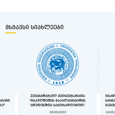
ᲛᲡᲒᲐᲕᲡᲘ ᲡᲘᲐᲮᲚᲔᲔᲑᲘ
ᲰᲣᲛᲐᲜᲘᲢᲐᲠᲣᲚ ᲛᲔᲪᲜᲘᲔᲠᲔᲑᲐᲗᲐ
ᲪᲮᲐᲓ
ᲑᲠᲔᲑᲘ
ᲤᲐᲙᲣᲚᲢᲔᲢᲘᲡ ᲑᲐᲙᲐᲚᲐᲕᲠᲘᲐᲢᲘᲡ
ᲡᲐᲡᲬ
ᲖᲔ"
ᲡᲢᲣᲓᲔᲜᲢᲗᲐ ᲡᲐᲧᲣᲠᲐᲓᲦᲔᲑᲝᲓ!
ᲡᲔᲛᲔ
„ᲡᲐᲮ
05/05/2023
13/05
ᲡᲢᲣᲓ