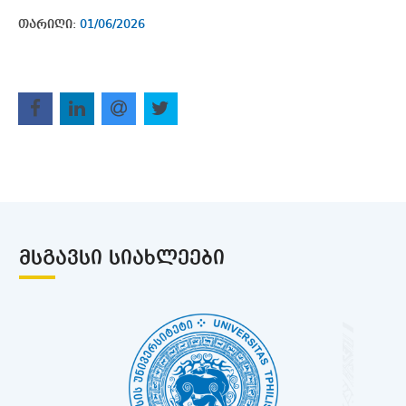
თარიღი:
01/06/2026
ᲛᲡᲒᲐᲕᲡᲘ ᲡᲘᲐᲮᲚᲔᲔᲑᲘ