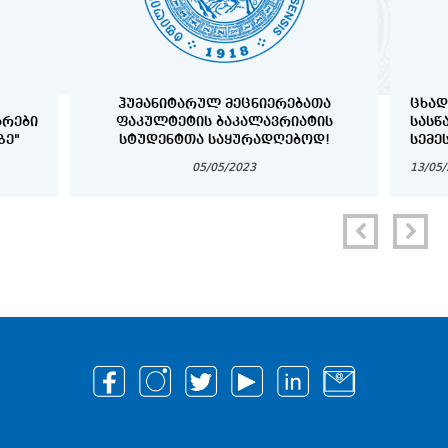
ᲰᲣᲛᲐᲜᲘᲢᲐᲠᲣᲚ ᲛᲔᲪᲜᲘᲔᲠᲔᲑᲐᲗᲐ
ᲪᲮᲐᲓ
ᲑᲠᲔᲑᲘ
ᲤᲐᲙᲣᲚᲢᲔᲢᲘᲡ ᲑᲐᲙᲐᲚᲐᲕᲠᲘᲐᲢᲘᲡ
ᲡᲐᲡᲬ
ᲖᲔ"
ᲡᲢᲣᲓᲔᲜᲢᲗᲐ ᲡᲐᲧᲣᲠᲐᲓᲦᲔᲑᲝᲓ!
ᲡᲔᲛᲔ
„ᲡᲐᲮ
05/05/2023
13/05
ᲡᲢᲣᲓ
ᲡᲢᲘᲞ