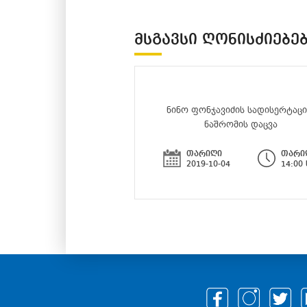
ᲛᲡᲒᲐᲕᲡᲘ ᲦᲝᲜᲘᲡᲫᲘᲔᲑᲔ
ნინო ფონჯავიძის სადისერტაც
ნაშრომის დაცვა
თარიღი
თარი
2019-10-04
14:00