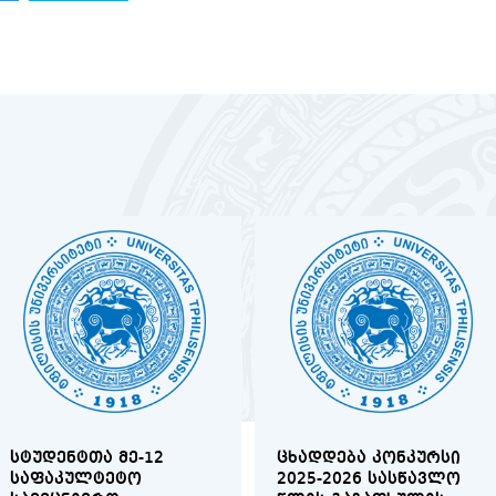
ᲡᲢᲣᲓᲔᲜᲢᲗᲐ ᲛᲔ-12
ᲪᲮᲐᲓᲓᲔᲑᲐ ᲙᲝᲜᲙᲣᲠᲡᲘ
ᲡᲐᲤᲐᲙᲣᲚᲢᲔᲢᲝ
2025-2026 ᲡᲐᲡᲬᲐᲕᲚᲝ