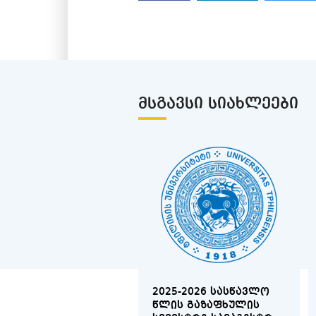
ᲛᲡᲒᲐᲕᲡᲘ ᲡᲘᲐᲮᲚᲔᲔᲑᲘ
2025-2026 ᲡᲐᲡᲬᲐᲕᲚᲝ
ᲬᲚᲘᲡ ᲒᲐᲖᲐᲤᲮᲣᲚᲘᲡ