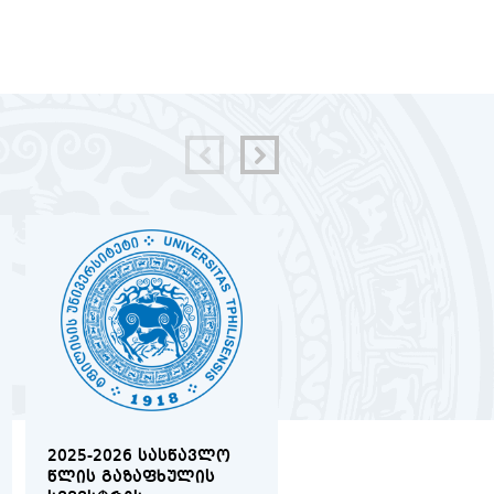
2025-2026 ᲡᲐᲡᲬᲐᲕᲚᲝ
2025-2026 ᲡᲐᲡᲬᲐᲕᲚ
ᲬᲚᲘᲡ ᲒᲐᲖᲐᲤᲮᲣᲚᲘᲡ
ᲬᲚᲘᲡ ᲒᲐᲖᲐᲤᲮᲣᲚᲘᲡ