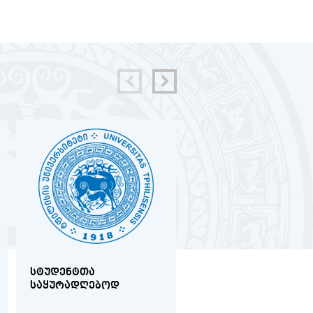
ᲡᲢᲣᲓᲔᲜᲢᲗᲐ
ᲛᲔᲓᲘᲪᲘᲜᲘᲡ
ᲡᲐᲧᲣᲠᲐᲓᲦᲔᲑᲝᲓ
ᲤᲐᲙᲣᲚᲢᲔᲢᲖᲔ
ᲐᲙᲐᲓᲔᲛᲘᲣᲠᲘ
ᲞᲔᲠᲡᲝᲜᲐᲚᲘᲡ