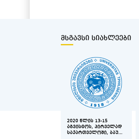
ᲛᲡᲒᲐᲕᲡᲘ ᲡᲘᲐᲮᲚᲔᲔᲑᲘ
2020 ᲬᲚᲘᲡ 13-15
ᲐᲒᲕᲘᲡᲢᲝᲡ, ᲞᲘᲠᲕᲔᲚᲐᲓ
ᲡᲐᲥᲐᲠᲗᲕᲔᲚᲝᲨᲘ, ᲑᲐᲣ
ᲑᲐᲗᲣᲛᲘᲡ