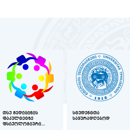
ᲗᲡᲣ ᲛᲔᲓᲘᲪᲘᲜᲘᲡ
ᲡᲢᲣᲓᲔᲜᲢᲗᲐ
ᲤᲐᲙᲣᲚᲢᲔᲢᲖᲔ
ᲡᲐᲧᲣᲠᲐᲓᲦᲔᲑᲝᲓ
ᲤᲡᲘᲥᲝᲚᲝᲒᲘᲣᲠᲘ
ᲙᲝᲜᲡᲣᲚᲢᲐᲪᲘᲐ