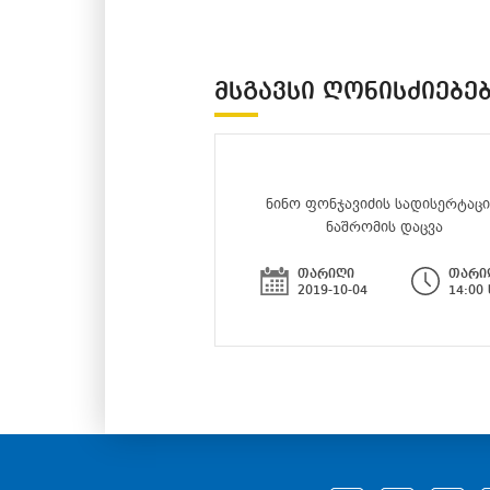
ᲛᲡᲒᲐᲕᲡᲘ ᲦᲝᲜᲘᲡᲫᲘᲔᲑᲔ
ნინო ფონჯავიძის სადისერტაც
ნაშრომის დაცვა
თარიღი
თარი
2019-10-04
14:00