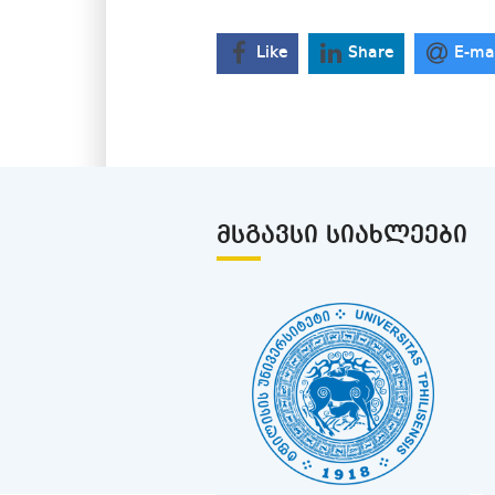
Like
Share
E-ma
ᲛᲡᲒᲐᲕᲡᲘ ᲡᲘᲐᲮᲚᲔᲔᲑᲘ