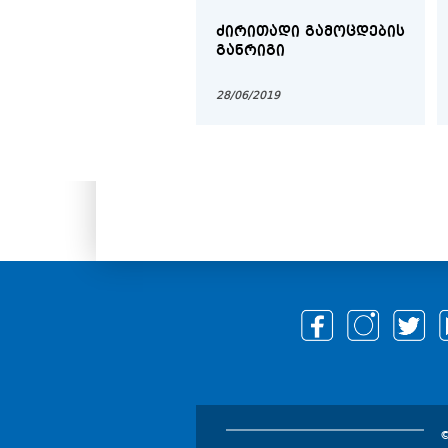
ᲫᲘᲠᲘᲗᲐᲓᲘ ᲒᲐᲛᲝᲪᲓᲔᲑᲘᲡ
ᲒᲐᲜᲠᲘᲒᲘ
28/06/2019
©