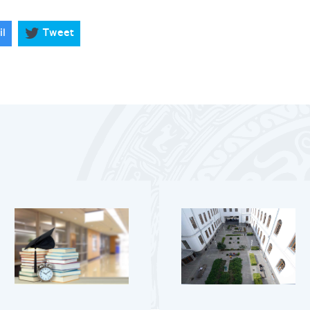
il
Tweet