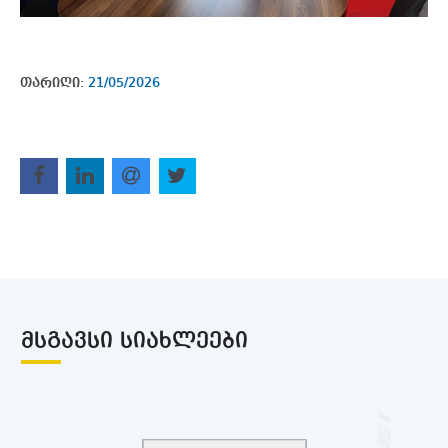
თარიღი:
21/05/2026
ᲛᲡᲒᲐᲕᲡᲘ ᲡᲘᲐᲮᲚᲔᲔᲑᲘ