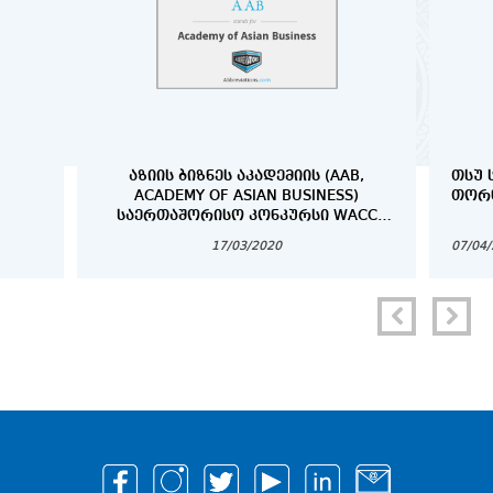
ᲐᲖᲘᲘᲡ ᲑᲘᲖᲜᲔᲡ ᲐᲙᲐᲓᲔᲛᲘᲘᲡ (AAB,
ᲗᲡᲣ 
ACADEMY OF ASIAN BUSINESS)
ᲗᲝᲠᲜ
ᲡᲐᲔᲠᲗᲐᲨᲝᲠᲘᲡᲝ ᲙᲝᲜᲙᲣᲠᲡᲘ WACC
2020 (WORLD ASIAN BUSINESS CASE
17/03/2020
07/04
COMPETITION)