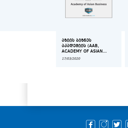
ᲐᲖᲘᲘᲡ ᲑᲘᲖᲜᲔᲡ
ᲐᲙᲐᲓᲔᲛᲘᲘᲡ (AAB,
ACADEMY OF ASIAN
BUSINESS)
17/03/2020
ᲡᲐᲔᲠᲗᲐᲨᲝᲠᲘᲡᲝ
ᲙᲝᲜᲙᲣᲠᲡᲘ WACC 2020
(WORLD ASIAN BUSINESS
CASE COMPETITION)