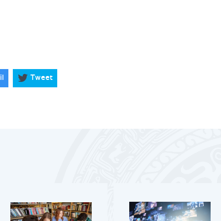
il
Tweet