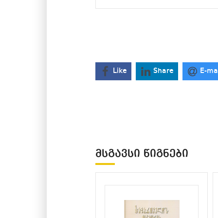
Like
Share
E-ma
ᲛᲡᲒᲐᲕᲡᲘ ᲬᲘᲒᲜᲔᲑᲘ