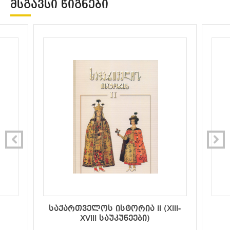
ᲛᲡᲒᲐᲕᲡᲘ ᲬᲘᲒᲜᲔᲑᲘ
საქართველოს ისტორია II (XIII-
XVIII საუკუნეები)