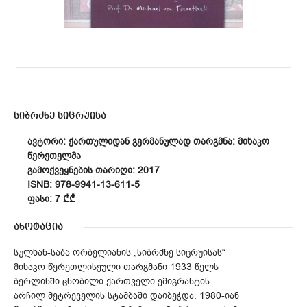
სიბრძნე სიცრუისა
ᲐᲕᲢᲝᲠᲘ: ᲥᲐᲠᲗᲣᲚᲘᲓᲐᲜ ᲒᲔᲠᲛᲐᲜᲣᲚᲐᲓ ᲗᲐᲠᲒᲛᲜᲐ: ᲛᲘᲮᲐᲙᲝ
ᲬᲔᲠᲔᲗᲔᲚᲛᲐ
ᲒᲐᲛᲝᲥᲕᲔᲧᲜᲔᲑᲘᲡ ᲗᲐᲠᲘᲦᲘ: 2017
ISNB: 978-9941-13-611-5
ᲤᲐᲡᲘ: 7 ₾₾
ანოტაცია
სულხან-საბა ორბელიანის „სიბრძნე სიცრუისას“
მიხაკო წერეთლისეული თარგმანი 1933 წელს
ბერლინში ცნობილი ქართველი ემიგრანტის -
არჩილ მეტრეველის სტამბაში დაიბეჭდა. 1980-იან