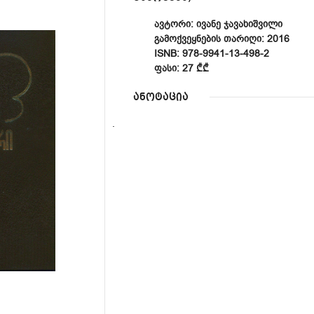
ᲐᲕᲢᲝᲠᲘ: ᲘᲕᲐᲜᲔ ᲯᲐᲕᲐᲮᲘᲨᲕᲘᲚᲘ
ᲒᲐᲛᲝᲥᲕᲔᲧᲜᲔᲑᲘᲡ ᲗᲐᲠᲘᲦᲘ: 2016
ISNB: 978-9941-13-498-2
ᲤᲐᲡᲘ: 27 ₾₾
ანოტაცია
.