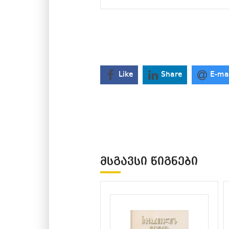
Like
Share
E-ma
ᲛᲡᲒᲐᲕᲡᲘ ᲬᲘᲒᲜᲔᲑᲘ