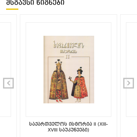
ᲛᲡᲒᲐᲕᲡᲘ ᲬᲘᲒᲜᲔᲑᲘ
საქართველოს ისტორია II (XIII-
XVIII საუკუნეები)