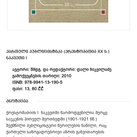
ქართული პუბლიცისტიკა (ქრესტომათია XX ს.)
ნაკვეთი I
ᲐᲕᲢᲝᲠᲘ: ᲨᲛᲓᲒ. ᲓᲐ ᲠᲔᲓᲐᲥᲢᲝᲠᲘ: ᲓᲐᲚᲘ ᲩᲘᲙᲕᲘᲚᲐᲫᲔ
ᲒᲐᲛᲝᲥᲕᲔᲧᲜᲔᲑᲘᲡ ᲗᲐᲠᲘᲦᲘ: 2010
ISNB: 978-9941-13-190-5
ᲤᲐᲡᲘ: 13, 80 ₾₾
ანოტაცია
ქრესტომათიის I ნაკვეთში წარმოდგენილია მეოცე
საუკუნის პირველ მეოთხედში (1901-1921 წწ.)
შექმნილი პუბლიცისტური წერილების ნაწილი, რაც
ქართული საზოგადოებრივი აზრის განვითარების