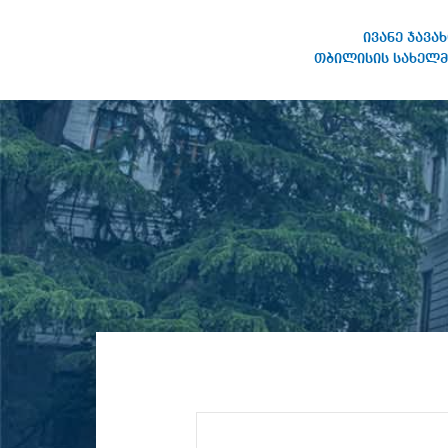
ივანე ჯავა
თბილისის სახელმ
ივანე ჯავახიშვილის
სახელობის თბილისის
სახელმწიფო უნივერსიტეტი