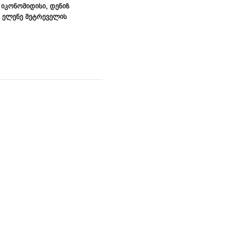
ᲘᲙᲝᲜᲝᲛᲘᲓᲘᲡᲘ, ᲓᲔᲜᲘᲖ
, ᲔᲚᲔᲜᲔ ᲛᲔᲢᲠᲔᲕᲔᲚᲘᲡ