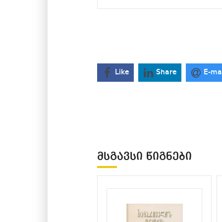
Like
Share
E-ma
ᲛᲡᲒᲐᲕᲡᲘ ᲬᲘᲒᲜᲔᲑᲘ