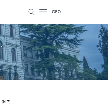
GEO
7)
(N 7)