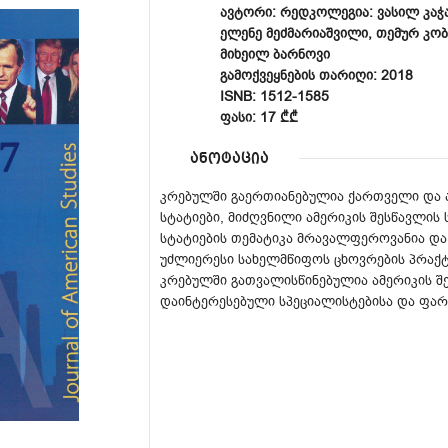
ᲐᲕᲢᲝᲠᲘ: ᲠᲔᲓᲙᲝᲚᲔᲒᲘᲐ: ᲕᲐᲡᲘᲚ ᲙᲐᲭᲐ
ᲔᲚᲔᲜᲔ ᲛᲔᲫᲛᲐᲠᲘᲐᲨᲕᲘᲚᲘ, ᲗᲔᲛᲣᲠ ᲙᲝᲑᲐ
ᲛᲘᲮᲔᲘᲚ ᲑᲐᲠᲜᲝᲕᲘ
ᲒᲐᲛᲝᲥᲕᲔᲧᲜᲔᲑᲘᲡ ᲗᲐᲠᲘᲦᲘ: 2018
ISNB: 1512-1585
ᲤᲐᲡᲘ: 17 ₾₾
ანოტაცია
კრებულში გაერთიანებულია ქართველი და 
სტატიები, მიძღვნილი ამერიკის შესწავლის 
სტატიების თემატიკა მრავალფეროვანია და
უძლიერესი სახელმწიფოს ცხოვრების პრაქ
კრებულში გათვალისწინებულია ამერიკის შ
დაინტერესებული სპეციალისტებისა და ფა