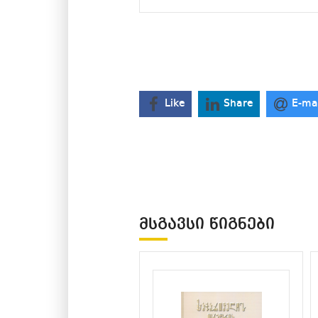
Like
Share
E-ma
ᲛᲡᲒᲐᲕᲡᲘ ᲬᲘᲒᲜᲔᲑᲘ