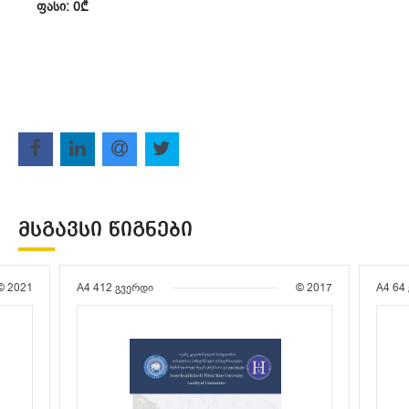
ᲤᲐᲡᲘ: 0₾
ᲛᲡᲒᲐᲕᲡᲘ ᲬᲘᲒᲜᲔᲑᲘ
© 2021
A4
412 გვერდი
© 2017
A4
64