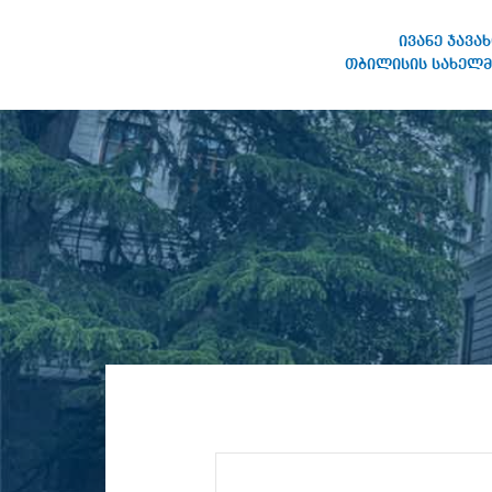
ივანე ჯავა
თბილისის სახელმ
ივანე ჯავახიშვილის
სახელობის თბილისის
სახელმწიფო უნივერსიტეტი