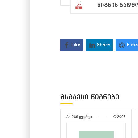
წიგნის გადმ
Like
Share
E-ma
ᲛᲡᲒᲐᲕᲡᲘ ᲬᲘᲒᲜᲔᲑᲘ
A4
286 გვერდი
© 2008