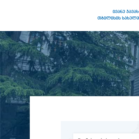
ივანე ჯავა
თბილისის სახელმ
ივანე ჯავახიშვილის
სახელობის თბილისის
სახელმწიფო უნივერსიტეტი