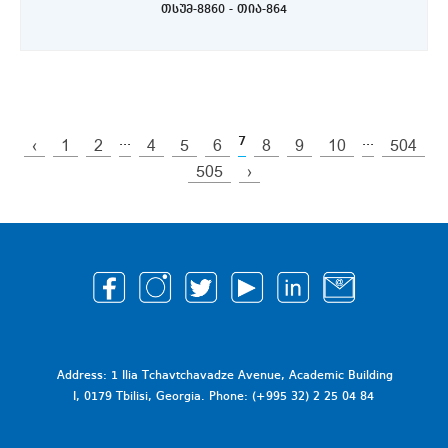
თსუმ-8860 - თია-864
...
7
...
‹
1
2
4
5
6
8
9
10
504
505
›
Address: 1 Ilia Tchavtchavadze Avenue, Academic Building
I, 0179 Tbilisi, Georgia. Phone: (+995 32) 2 25 04 84