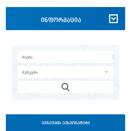
ინფორმაცია
ᲛᲣᲖᲔᲣᲛᲘᲡ ᲔᲥᲡᲞᲝᲜᲐᲢᲔᲑᲘ