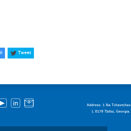
il
Tweet
Address: 1 Ilia Tchavtcha
I, 0179 Tbilisi, Georgi