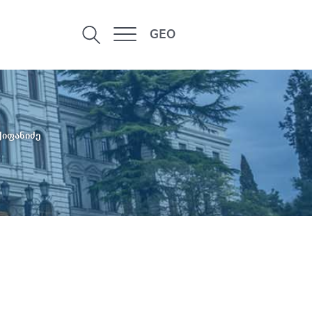
GEO
იფანიძე