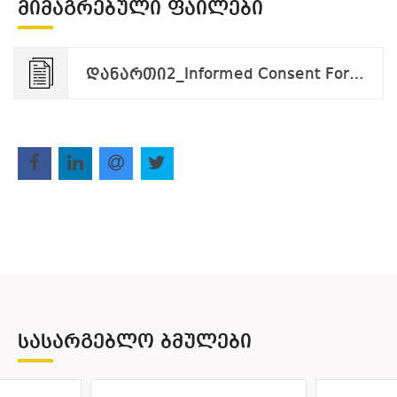
ᲛᲘᲛᲐᲒᲠᲔᲑᲣᲚᲘ ᲤᲐᲘᲚᲔᲑᲘ
დანართი2_Informed Consent Form_applicant_v.09.24.pdf
ᲡᲐᲡᲐᲠᲒᲔᲑᲚᲝ ᲑᲛᲣᲚᲔᲑᲘ