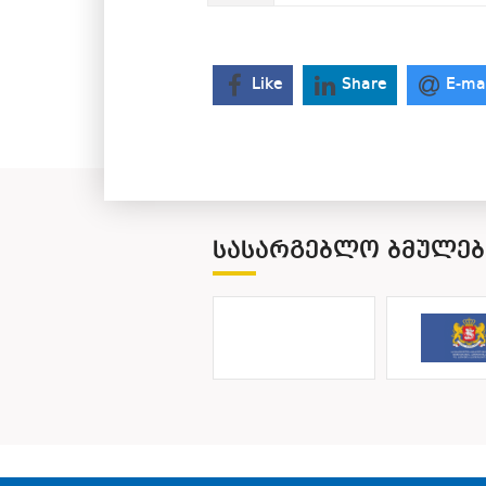
Like
Share
E-ma
ᲡᲐᲡᲐᲠᲒᲔᲑᲚᲝ ᲑᲛᲣᲚᲔᲑ