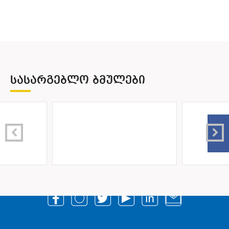
ᲡᲐᲡᲐᲠᲒᲔᲑᲚᲝ ᲑᲛᲣᲚᲔᲑᲘ