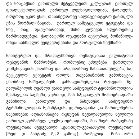
და სინ­ტაქსში, ქარ­თული მეტყველების კულტურას, ქარ­თულ
დიალექ­ტოლოგიას, ქარ­თულ ლექსიკოლოგიას, ქართულს,
როგორც უცხო ენას, თა­ნა­მედ­როვე სალიტე­რა­ტუ­რო ქართული
ენის ნორმა­ლი­ზა­ციას, ქართულ სამეტყველო ეტიკეტსა და
სხვ., რაც, ფაქტობრივად, მისი კვლევის სფეროებსაც
წარმოადგენდა. ქალბატონი რუსუდანი აქტიურად მონაწი­ლე­
ობდა სასწავლო ვებ­გვერ­დებისა და პორტალის შექმნაში.
საინტერესო და მრავალმხრივი თემატიკისაა ქალბატონი
რუსუდანის ნაშრომები, რომ­­ლე­­ბიც ეძღვნება ქართული
კომუნიკაციის ენობრივ და არაენობრივ მახასიათებლებს, სა­
მეტ­­ყველო ეტიკეტის როლს, თავაზიანობის გამოხატვის
ენობრივ საშუალებებს. გან­საკუთ­რე­ბუ­ლია რუ­სუდან ზე­
ქალაშვილის ღვაწლი ქართული სამედიცინო ტერ­მი­ნო­ლო­გიის
შესწავლის საქმეში, კერძოდ, მან სპეციალურ მონოგრაფიაში
განიხილა ქართული და ნასესხები სამე­დიცინო
ტერმინოლოგიის სემანტიკის, დერივაციისა და მართლწერის
სა­კითხები; აღსანიშ­ნა­ვია რუსუდან ზექალაშვილის წვლილი
ქართულ-გერმანულ ლექსიკოგრაფიაში; მის მიერ რამდენიმე
ლექ­სიკონია შედგენილი: „ქართულ-გერმანული ლექსიკონი“
[რედ. დ. ბახტაძე; მე-3 გამოც.], რო­მელიც წინა ორი